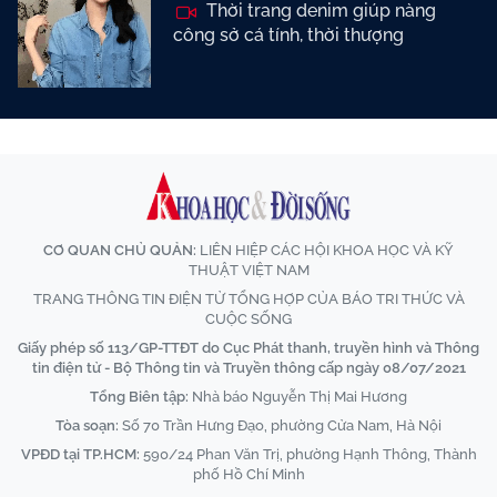
Thời trang denim giúp nàng
công sở cá tính, thời thượng
CƠ QUAN CHỦ QUẢN:
LIÊN HIỆP CÁC HỘI KHOA HỌC VÀ KỸ
THUẬT VIỆT NAM
TRANG THÔNG TIN ĐIỆN TỬ TỔNG HỢP CỦA BÁO TRI THỨC VÀ
CUỘC SỐNG
Giấy phép số 113/GP-TTĐT do Cục Phát thanh, truyền hình và Thông
tin điện tử - Bộ Thông tin và Truyền thông cấp ngày 08/07/2021
Tổng Biên tập:
Nhà báo Nguyễn Thị Mai Hương
Tòa soạn:
Số 70 Trần Hưng Đạo, phường Cửa Nam, Hà Nội
VPĐD tại TP.HCM:
590/24 Phan Văn Trị, phường Hạnh Thông, Thành
phố Hồ Chí Minh