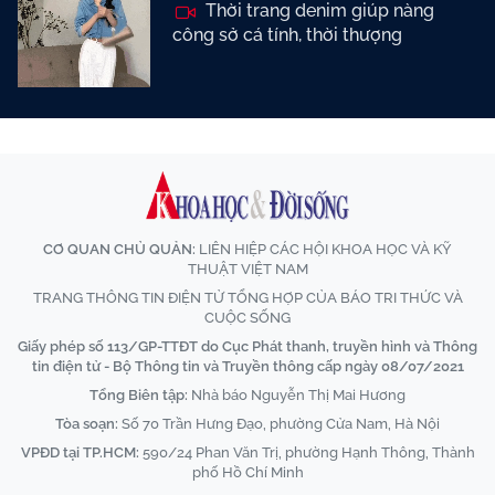
Thời trang denim giúp nàng
công sở cá tính, thời thượng
CƠ QUAN CHỦ QUẢN:
LIÊN HIỆP CÁC HỘI KHOA HỌC VÀ KỸ
THUẬT VIỆT NAM
TRANG THÔNG TIN ĐIỆN TỬ TỔNG HỢP CỦA BÁO TRI THỨC VÀ
CUỘC SỐNG
Giấy phép số 113/GP-TTĐT do Cục Phát thanh, truyền hình và Thông
tin điện tử - Bộ Thông tin và Truyền thông cấp ngày 08/07/2021
Tổng Biên tập:
Nhà báo Nguyễn Thị Mai Hương
Tòa soạn:
Số 70 Trần Hưng Đạo, phường Cửa Nam, Hà Nội
VPĐD tại TP.HCM:
590/24 Phan Văn Trị, phường Hạnh Thông, Thành
phố Hồ Chí Minh