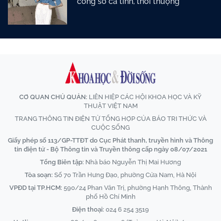
công sở cá tính, thời thượng
CƠ QUAN CHỦ QUẢN:
LIÊN HIỆP CÁC HỘI KHOA HỌC VÀ KỸ
THUẬT VIỆT NAM
TRANG THÔNG TIN ĐIỆN TỬ TỔNG HỢP CỦA BÁO TRI THỨC VÀ
CUỘC SỐNG
Giấy phép số 113/GP-TTĐT do Cục Phát thanh, truyền hình và Thông
tin điện tử - Bộ Thông tin và Truyền thông cấp ngày 08/07/2021
Tổng Biên tập:
Nhà báo Nguyễn Thị Mai Hương
Tòa soạn:
Số 70 Trần Hưng Đạo, phường Cửa Nam, Hà Nội
VPĐD tại TP.HCM:
590/24 Phan Văn Trị, phường Hạnh Thông, Thành
phố Hồ Chí Minh
Điện thoại:
024 6 254 3519