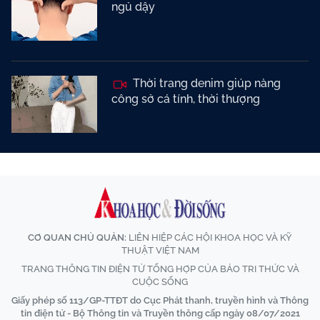
ngủ dậy
Thời trang denim giúp nàng
công sở cá tính, thời thượng
CƠ QUAN CHỦ QUẢN:
LIÊN HIỆP CÁC HỘI KHOA HỌC VÀ KỸ
THUẬT VIỆT NAM
TRANG THÔNG TIN ĐIỆN TỬ TỔNG HỢP CỦA BÁO TRI THỨC VÀ
CUỘC SỐNG
Giấy phép số 113/GP-TTĐT do Cục Phát thanh, truyền hình và Thông
tin điện tử - Bộ Thông tin và Truyền thông cấp ngày 08/07/2021