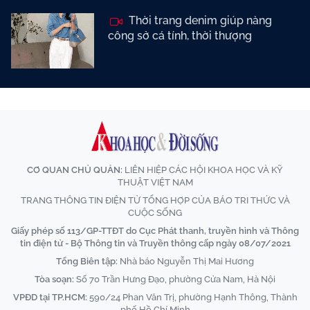
Thời trang denim giúp nàng
công sở cá tính, thời thượng
CƠ QUAN CHỦ QUẢN:
LIÊN HIỆP CÁC HỘI KHOA HỌC VÀ KỸ
THUẬT VIỆT NAM
TRANG THÔNG TIN ĐIỆN TỬ TỔNG HỢP CỦA BÁO TRI THỨC VÀ
CUỘC SỐNG
Giấy phép số 113/GP-TTĐT do Cục Phát thanh, truyền hình và Thông
tin điện tử - Bộ Thông tin và Truyền thông cấp ngày 08/07/2021
Tổng Biên tập:
Nhà báo Nguyễn Thị Mai Hương
Tòa soạn:
Số 70 Trần Hưng Đạo, phường Cửa Nam, Hà Nội
VPĐD tại TP.HCM:
590/24 Phan Văn Trị, phường Hạnh Thông, Thành
phố Hồ Chí Minh