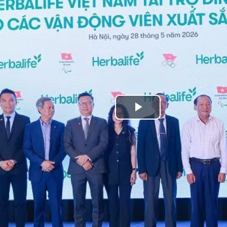
Play
Video