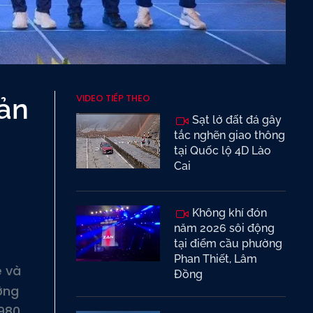
VIDEO TIẾP THEO
ản
Sạt lở đất đá gây
tắc nghẽn giao thông
tại Quốc lộ 4D Lào
Cai
Không khí đón
năm 2026 sôi động
tại điểm cầu phường
Phan Thiết, Lâm
e và
Đồng
ỡng
980.