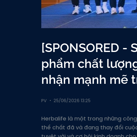
[SPONSORED - S
phẩm chất lượng
nhận mạnh mẽ t
PV
25/06/2026 13:25
Herbalife là một trong những côn
thể chất đã và đang thay đổi cuộ
tuyệt vời và cơ hội kinh doanh ch