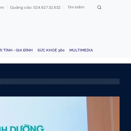
om
Quảng cáo: 024.627.32.632
ỚI TÍNH - GIA ĐÌNH
SỨC KHOẺ 360
MULTIMEDIA