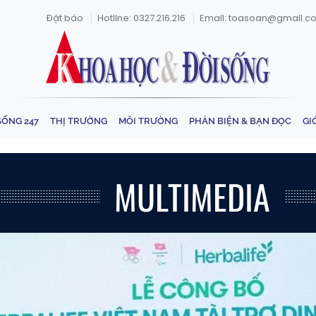
Đặt báo
Hotline: 0327.216.216
Email: toasoan@gmail.c
SỐNG 247
THỊ TRƯỜNG
MÔI TRƯỜNG
PHẢN BIỆN & BẠN ĐỌC
GI
MULTIMEDIA