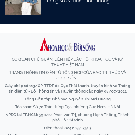
công sở cá tính, thời thượng
CƠ QUAN CHỦ QUẢN:
LIÊN HIỆP CÁC HỘI KHOA HỌC VÀ KỸ
THUẬT VIỆT NAM
TRANG THÔNG TIN ĐIỆN TỬ TỔNG HỢP CỦA BÁO TRI THỨC VÀ
CUỘC SỐNG
Giấy phép số 113/GP-TTĐT do Cục Phát thanh, truyền hình và Thông
tin điện tử - Bộ Thông tin và Truyền thông cấp ngày 08/07/2021
Tổng Biên tập:
Nhà báo Nguyễn Thị Mai Hương
Tòa soạn:
Số 70 Trần Hưng Đạo, phường Cửa Nam, Hà Nội
VPĐD tại TP.HCM:
590/24 Phan Văn Trị, phường Hạnh Thông, Thành
phố Hồ Chí Minh
Điện thoại:
024 6 254 3519