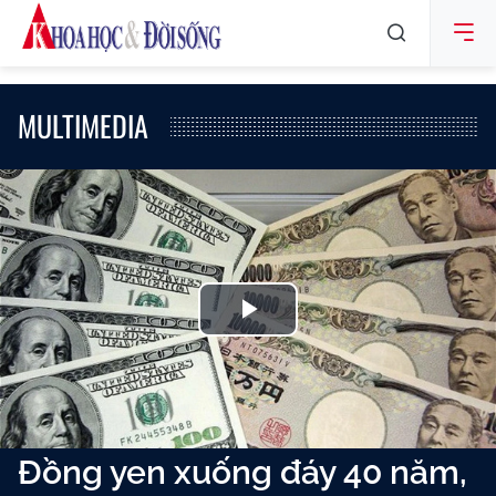
MULTIMEDIA
Play
Video
Đồng yen xuống đáy 40 năm,