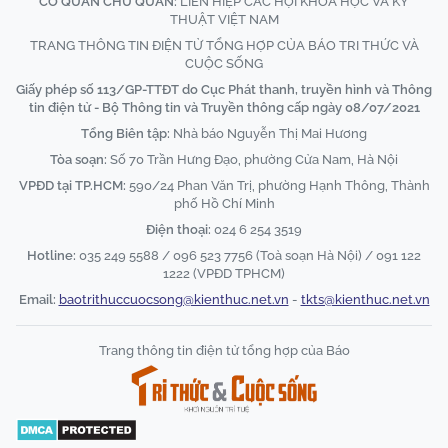
CƠ QUAN CHỦ QUẢN:
LIÊN HIỆP CÁC HỘI KHOA HỌC VÀ KỸ
THUẬT VIỆT NAM
TRANG THÔNG TIN ĐIỆN TỬ TỔNG HỢP CỦA BÁO TRI THỨC VÀ
CUỘC SỐNG
Giấy phép số 113/GP-TTĐT do Cục Phát thanh, truyền hình và Thông
tin điện tử - Bộ Thông tin và Truyền thông cấp ngày 08/07/2021
Tổng Biên tập:
Nhà báo Nguyễn Thị Mai Hương
Tòa soạn:
Số 70 Trần Hưng Đạo, phường Cửa Nam, Hà Nội
VPĐD tại TP.HCM:
590/24 Phan Văn Trị, phường Hạnh Thông, Thành
phố Hồ Chí Minh
Điện thoại:
024 6 254 3519
Hotline:
035 249 5588 / 096 523 7756 (Toà soạn Hà Nội) / 091 122
1222 (VPĐD TPHCM)
Email:
baotrithuccuocsong@kienthuc.net.vn
-
tkts@kienthuc.net.vn
Trang thông tin điện tử tổng hợp của Báo