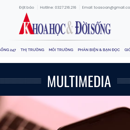
Đặt báo
Hotline: 0327.216.216
Email: toasoan@gmail.c
SỐNG 247
THỊ TRƯỜNG
MÔI TRƯỜNG
PHẢN BIỆN & BẠN ĐỌC
GI
MULTIMEDIA