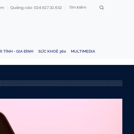
om
Quảng cáo: 024.627.32.632
ỚI TÍNH - GIA ĐÌNH
SỨC KHOẺ 360
MULTIMEDIA