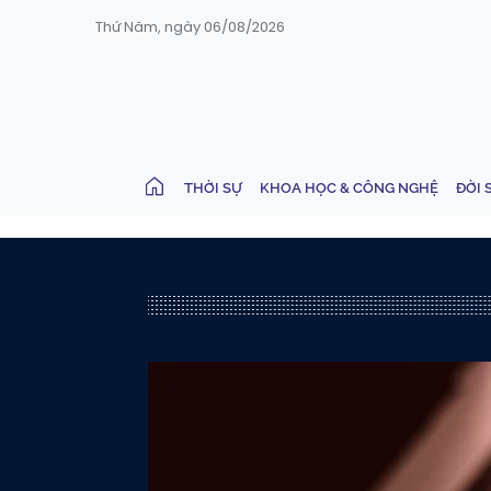
Thứ Năm, ngày 06/08/2026
THỜI SỰ
KHOA HỌC & CÔNG NGHỆ
ĐỜI 