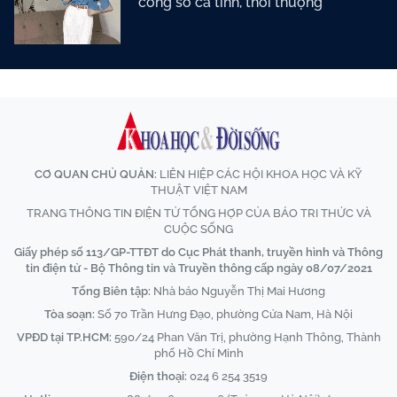
công sở cá tính, thời thượng
CƠ QUAN CHỦ QUẢN:
LIÊN HIỆP CÁC HỘI KHOA HỌC VÀ KỸ
THUẬT VIỆT NAM
TRANG THÔNG TIN ĐIỆN TỬ TỔNG HỢP CỦA BÁO TRI THỨC VÀ
CUỘC SỐNG
Giấy phép số 113/GP-TTĐT do Cục Phát thanh, truyền hình và Thông
tin điện tử - Bộ Thông tin và Truyền thông cấp ngày 08/07/2021
Tổng Biên tập:
Nhà báo Nguyễn Thị Mai Hương
Tòa soạn:
Số 70 Trần Hưng Đạo, phường Cửa Nam, Hà Nội
VPĐD tại TP.HCM:
590/24 Phan Văn Trị, phường Hạnh Thông, Thành
phố Hồ Chí Minh
Điện thoại:
024 6 254 3519