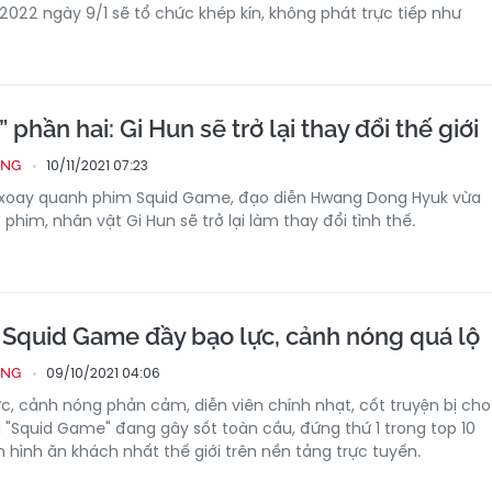
 2022 ngày 9/1 sẽ tổ chức khép kín, không phát trực tiếp như
phần hai: Gi Hun sẽ trở lại thay đổi thế giới
10/11/2021 07:23
ỐNG
ỏi xoay quanh phim Squid Game, đạo diễn Hwang Dong Hyuk vừa
 phim, nhân vật Gi Hun sẽ trở lại làm thay đổi tình thế.
 Squid Game đầy bạo lực, cảnh nóng quá lộ
09/10/2021 04:06
ỐNG
ực, cảnh nóng phản cảm, diễn viên chính nhạt, cốt truyện bị cho
g "Squid Game" đang gây sốt toàn cầu, đứng thứ 1 trong top 10
 hình ăn khách nhất thế giới trên nền tảng trực tuyến.