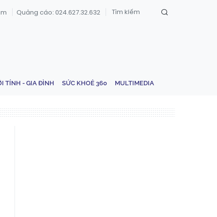
om
Quảng cáo: 024.627.32.632
ỚI TÍNH - GIA ĐÌNH
SỨC KHOẺ 360
MULTIMEDIA