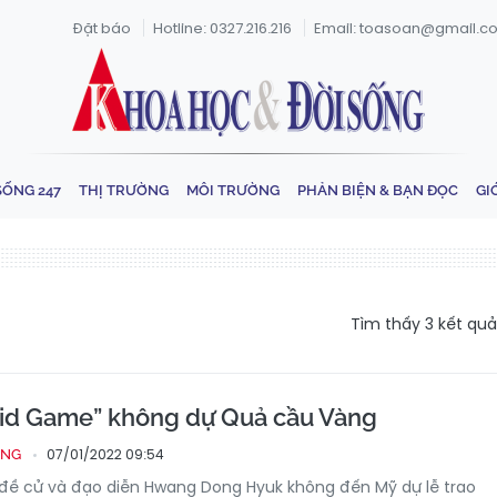
Đặt báo
Hotline: 0327.216.216
Email: toasoan@gmail.c
SỐNG 247
THỊ TRƯỜNG
MÔI TRƯỜNG
PHẢN BIỆN & BẠN ĐỌC
GI
Tìm thấy
3
kết quả
uid Game” không dự Quả cầu Vàng
07/01/2022 09:54
ỐNG
 đề cử và đạo diễn Hwang Dong Hyuk không đến Mỹ dự lễ trao