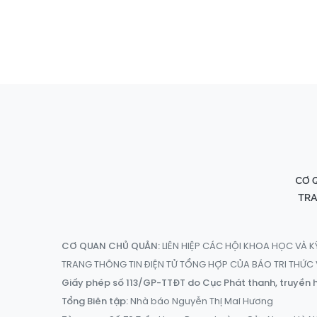
CƠ QUAN CHỦ QUẢN:
LIÊN HIỆP CÁC HỘI KHOA HỌC VÀ K
TRANG THÔNG TIN ĐIỆN TỬ TỔNG HỢP CỦA BÁO TRI THỨ
Giấy phép số 113/GP-TTĐT do Cục Phát thanh, truyền h
Tổng Biên tập:
Nhà báo Nguyễn Thị Mai Hương