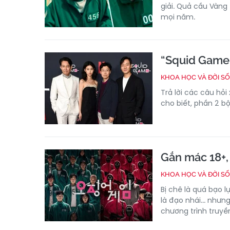
giải. Quả cầu Vàng
mọi năm.
“Squid Game” 
KHOA HỌC VÀ ĐỜI S
Trả lời các câu h
cho biết, phần 2 bộ
Gắn mác 18+,
KHOA HỌC VÀ ĐỜI S
Bị chê là quá bạo l
là đạo nhái... nhưn
chương trình truyền