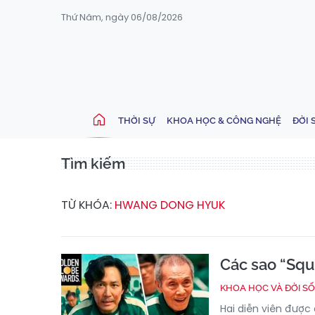
Thứ Năm, ngày 06/08/2026
THỜI SỰ
KHOA HỌC & CÔNG NGHỆ
ĐỜI 
Tìm kiếm
TỪ KHÓA:
HWANG DONG HYUK
Các sao “Sq
KHOA HỌC VÀ ĐỜI S
Hai diễn viên được