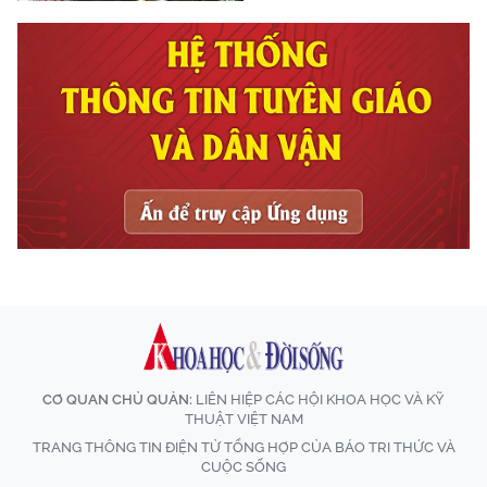
CƠ QUAN CHỦ QUẢN:
LIÊN HIỆP CÁC HỘI KHOA HỌC VÀ KỸ
THUẬT VIỆT NAM
TRANG THÔNG TIN ĐIỆN TỬ TỔNG HỢP CỦA BÁO TRI THỨC VÀ
CUỘC SỐNG